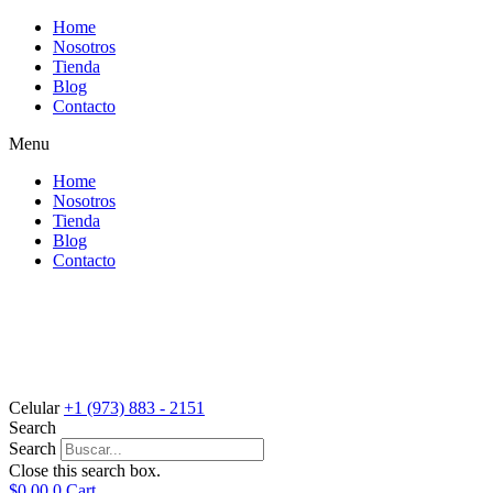
Saltar
Home
al
Nosotros
contenido
Tienda
Blog
Contacto
Menu
Home
Nosotros
Tienda
Blog
Contacto
Celular
+1 (973) 883 - 2151
Search
Search
Close this search box.
$
0.00
0
Cart