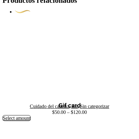
Productos relacionados
Gif card
Cuidado del cabello
,
Kit
,
Sin categorizar
$
50.00
–
$
120.00
Este
Select amount
producto
tiene
múltiples